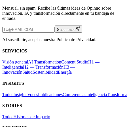
Mensual, sin spam. Recibe las últimas ideas de Opinno sobre
innovación, IA y transformación directamente en tu bandeja de
entrada.
Suscribirse
Al suscribirte, aceptas nuestra Política de Privacidad.
SERVICIOS
Visión general
AI Transformation
Content Studio
H1 —
Inteligencia
H2 — Transformación
H3 —
Innovación
Salud
Sostenibilidad
Energía
INSIGHTS
Todos
Insights
Voces
Publicaciones
Conferencias
Inteligencia
Transforma
STORIES
Todos
Historias de Impacto