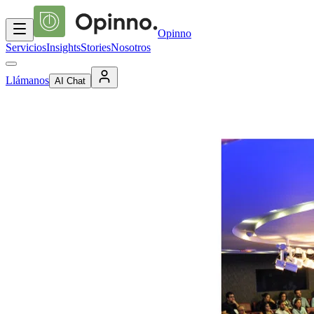
Opinno
Servicios
Insights
Stories
Nosotros
Llámanos
AI Chat