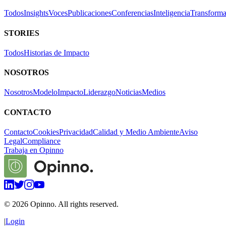
Todos
Insights
Voces
Publicaciones
Conferencias
Inteligencia
Transforma
STORIES
Todos
Historias de Impacto
NOSOTROS
Nosotros
Modelo
Impacto
Liderazgo
Noticias
Medios
CONTACTO
Contacto
Cookies
Privacidad
Calidad y Medio Ambiente
Aviso
Legal
Compliance
Trabaja en Opinno
©
2026
Opinno. All rights reserved.
|
Login