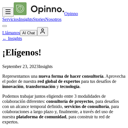
Opinno
Servicios
Insights
Stories
Nosotros
Llámanos
AI Chat
←
Insights
¡Elígenos!
September 23, 2023
Insights
Representamos una
nueva forma de hacer consultoría
. Aprovecha
el poder de nuestra
red global de expertos
para tus desafíos de
innovación
,
transformación
y
tecnología
.
Podemos trabajar juntos eligiendo entre 3 modalidades de
colaboración diferentes:
consultoría de proyectos
, para desafíos
con un alcance temporal definido,
servicios de consultoría
, para
colaboraciones a largo plazo y, finalmente, a través del uso de
nuestra
plataforma de comunidad
, para construir tu red de
expertos.