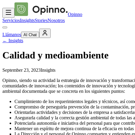
Opinno
Servicios
Insights
Stories
Nosotros
Llámanos
AI Chat
←
Insights
Calidad y medioambiente
September 23, 2023
Insights
Opinno, siendo su actividad la estrategia de innovación y transformació
comunidades de innovación; los contenidos de innovación y tecnología; 
ambiental documentada que se concreta en los siguientes puntos:
Cumplimiento de los requerimientos legales y técnicos, así com
Compromiso de perseguirla prevención de la contaminación, prot
Orientarlas actividades y decisiones de la empresa a satisfacerla
Asegurarla calidad y la correcta gestión ambiental de todas las a
Potenciarla autonomía e iniciativa del personal para que contr
Mantener un espíritu de mejora continua de la eficacia en todas l
La Dirección y el personal de Opinno comparten y entienden est