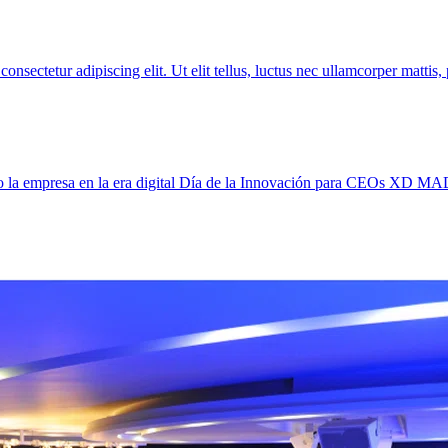
ur adipiscing elit. Ut elit tellus, luctus nec ullamcorper mattis, 
do la empresa en la era digital Día de la Innovación para CEOs XD 