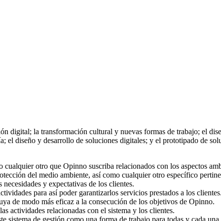
n digital; la transformación cultural y nuevas formas de trabajo; el dise
el diseño y desarrollo de soluciones digitales; y el prototipado de solu
o cualquier otro que Opinno suscriba relacionados con los aspectos ambi
ección del medio ambiente, así como cualquier otro específico pertinen
s necesidades y expectativas de los clientes.
ctividades para así poder garantizarlos servicios prestados a los clientes
ibuya de modo más eficaz a la consecución de los objetivos de Opinno.
as actividades relacionadas con el sistema y los clientes.
e sistema de gestión como una forma de trabajo para todas y cada una 