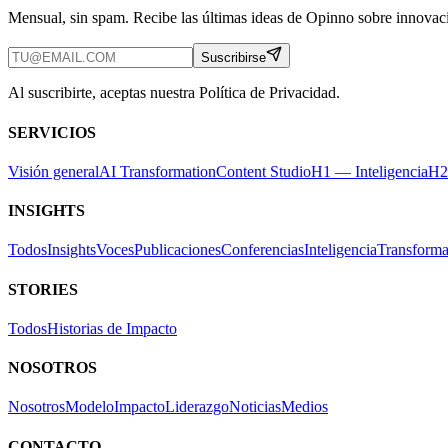
Mensual, sin spam. Recibe las últimas ideas de Opinno sobre innovaci
Suscribirse
Al suscribirte, aceptas nuestra Política de Privacidad.
SERVICIOS
Visión general
AI Transformation
Content Studio
H1 — Inteligencia
H2
INSIGHTS
Todos
Insights
Voces
Publicaciones
Conferencias
Inteligencia
Transforma
STORIES
Todos
Historias de Impacto
NOSOTROS
Nosotros
Modelo
Impacto
Liderazgo
Noticias
Medios
CONTACTO