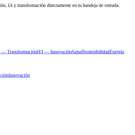
ón, IA y transformación directamente en tu bandeja de entrada.
 — Transformación
H3 — Innovación
Salud
Sostenibilidad
Energía
ción
Innovación