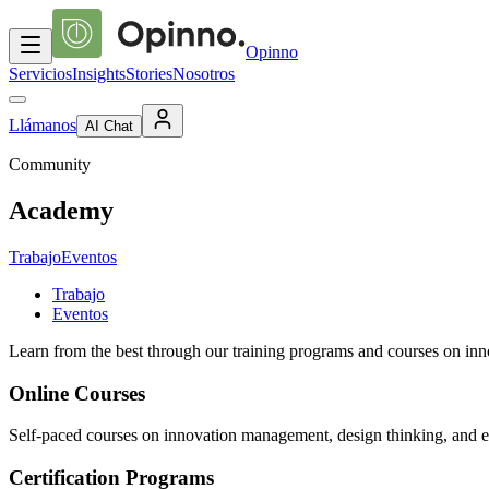
Opinno
Servicios
Insights
Stories
Nosotros
Llámanos
AI Chat
Community
Academy
Trabajo
Eventos
Trabajo
Eventos
Learn from the best through our training programs and courses on in
Online Courses
Self-paced courses on innovation management, design thinking, and 
Certification Programs