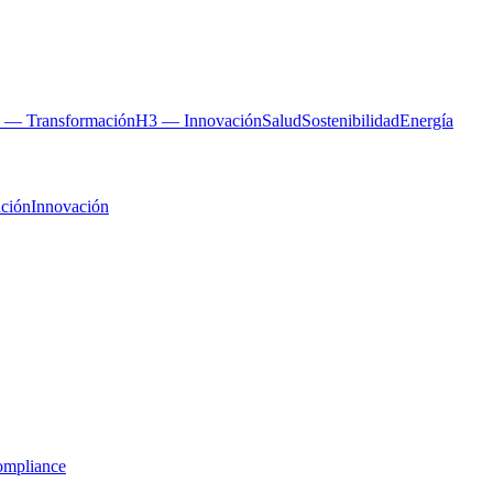
 — Transformación
H3 — Innovación
Salud
Sostenibilidad
Energía
ción
Innovación
mpliance