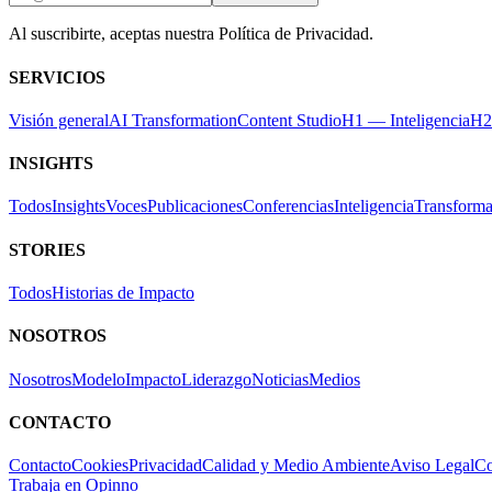
Al suscribirte, aceptas nuestra Política de Privacidad.
SERVICIOS
Visión general
AI Transformation
Content Studio
H1 — Inteligencia
H2
INSIGHTS
Todos
Insights
Voces
Publicaciones
Conferencias
Inteligencia
Transforma
STORIES
Todos
Historias de Impacto
NOSOTROS
Nosotros
Modelo
Impacto
Liderazgo
Noticias
Medios
CONTACTO
Contacto
Cookies
Privacidad
Calidad y Medio Ambiente
Aviso Legal
Co
Trabaja en Opinno