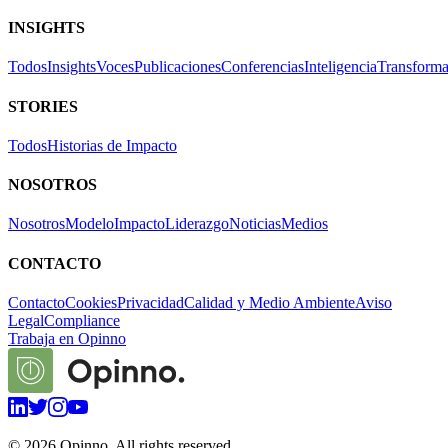
INSIGHTS
Todos
Insights
Voces
Publicaciones
Conferencias
Inteligencia
Transforma
STORIES
Todos
Historias de Impacto
NOSOTROS
Nosotros
Modelo
Impacto
Liderazgo
Noticias
Medios
CONTACTO
Contacto
Cookies
Privacidad
Calidad y Medio Ambiente
Aviso
Legal
Compliance
Trabaja en Opinno
©
2026
Opinno. All rights reserved.