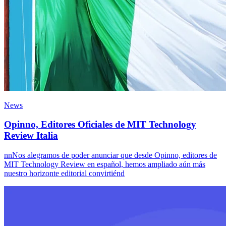
News
Opinno, Editores Oficiales de MIT Technology
Review Italia
nnNos alegramos de poder anunciar que desde Opinno, editores de
MIT Technology Review en español, hemos ampliado aún más
nuestro horizonte editorial convirtiénd