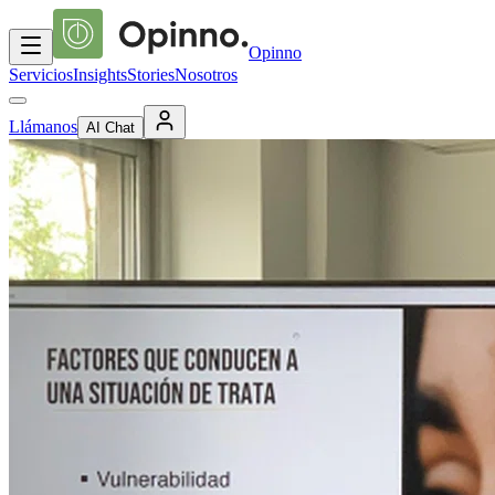
Opinno
Servicios
Insights
Stories
Nosotros
Llámanos
AI Chat