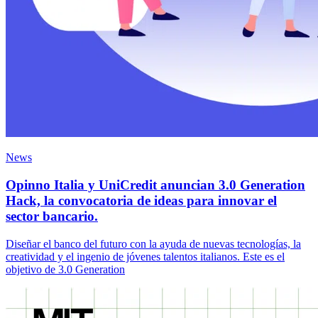
News
Opinno Italia y UniCredit anuncian 3.0 Generation
Hack, la convocatoria de ideas para innovar el
sector bancario.
Diseñar el banco del futuro con la ayuda de nuevas tecnologías, la
creatividad y el ingenio de jóvenes talentos italianos. Este es el
objetivo de 3.0 Generation