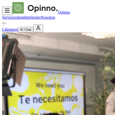
Opinno
Servicios
Insights
Stories
Nosotros
Llámanos
AI Chat