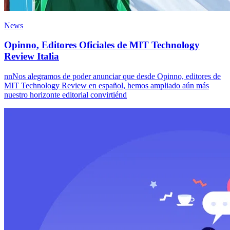
News
Opinno, Editores Oficiales de MIT Technology
Review Italia
nnNos alegramos de poder anunciar que desde Opinno, editores de
MIT Technology Review en español, hemos ampliado aún más
nuestro horizonte editorial convirtiénd