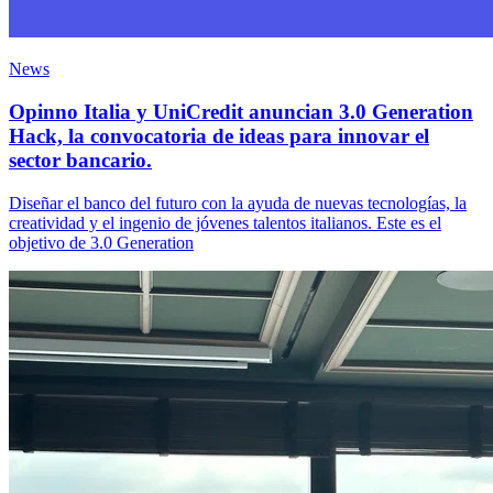
News
Opinno Italia y UniCredit anuncian 3.0 Generation
Hack, la convocatoria de ideas para innovar el
sector bancario.
Diseñar el banco del futuro con la ayuda de nuevas tecnologías, la
creatividad y el ingenio de jóvenes talentos italianos. Este es el
objetivo de 3.0 Generation