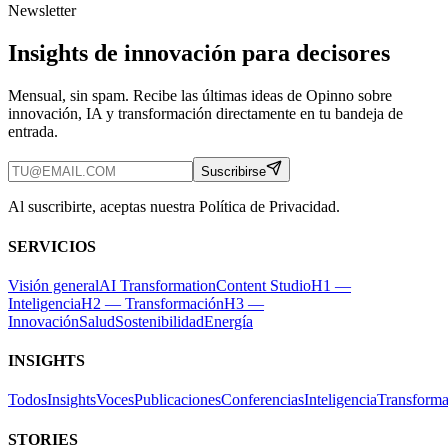
Newsletter
Insights de innovación para decisores
Mensual, sin spam. Recibe las últimas ideas de Opinno sobre
innovación, IA y transformación directamente en tu bandeja de
entrada.
Suscribirse
Al suscribirte, aceptas nuestra Política de Privacidad.
SERVICIOS
Visión general
AI Transformation
Content Studio
H1 —
Inteligencia
H2 — Transformación
H3 —
Innovación
Salud
Sostenibilidad
Energía
INSIGHTS
Todos
Insights
Voces
Publicaciones
Conferencias
Inteligencia
Transforma
STORIES