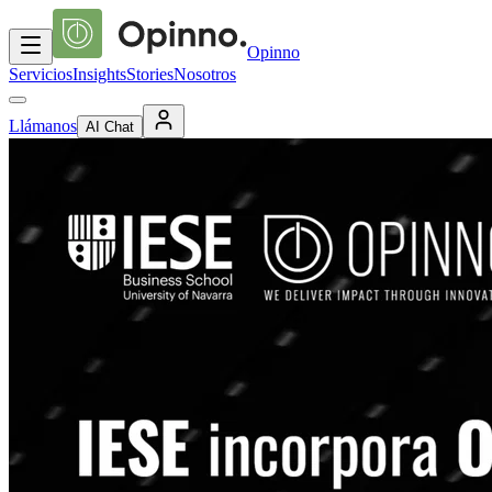
Opinno
Servicios
Insights
Stories
Nosotros
Llámanos
AI Chat