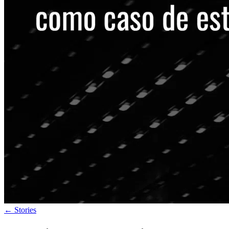
←
Stories