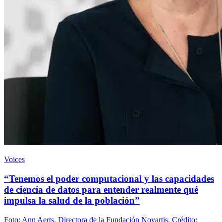
Voices
“Tenemos el poder computacional y las capacidades
de ciencia de datos para entender realmente qué
impulsa la salud de la población”
Foto: Ann Aerts, Directora de la Fundación Novartis. Crédito: