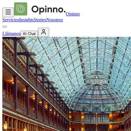
Opinno
Servicios
Insights
Stories
Nosotros
Llámanos
AI Chat