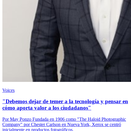
Voices
"Debemos dejar de temer a la tecnología y pensar en
cómo aporta valor a los ciudadanos"
Por May Ponzo Fundada en 1906 como "The Haloid Photographic
Company" por Chester Carlson en Nueva York, Xerox se centró
inicialmente en productos fotográficos.