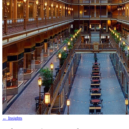
←
Insights