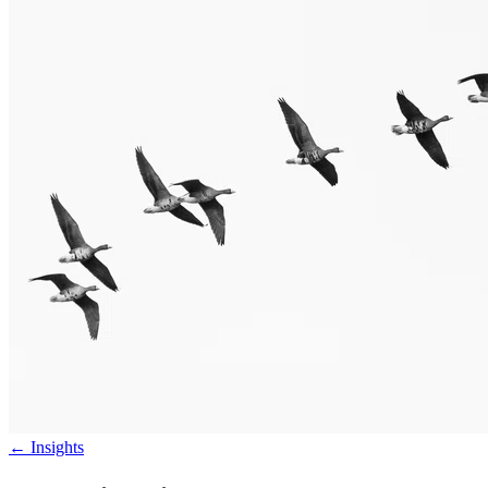
←
Insights