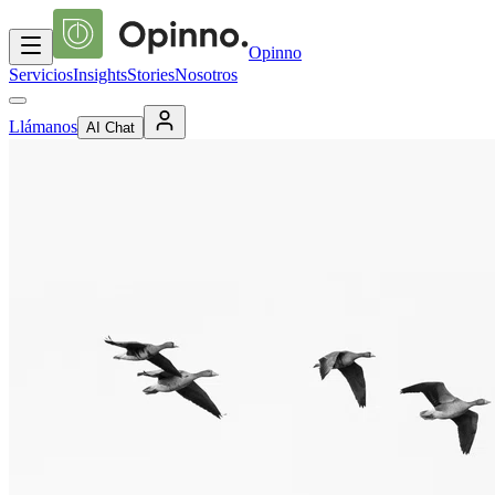
Opinno
Servicios
Insights
Stories
Nosotros
Llámanos
AI Chat