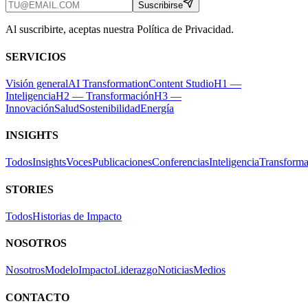
Suscribirse
Al suscribirte, aceptas nuestra Política de Privacidad.
SERVICIOS
Visión general
AI Transformation
Content Studio
H1 —
Inteligencia
H2 — Transformación
H3 —
Innovación
Salud
Sostenibilidad
Energía
INSIGHTS
Todos
Insights
Voces
Publicaciones
Conferencias
Inteligencia
Transforma
STORIES
Todos
Historias de Impacto
NOSOTROS
Nosotros
Modelo
Impacto
Liderazgo
Noticias
Medios
CONTACTO