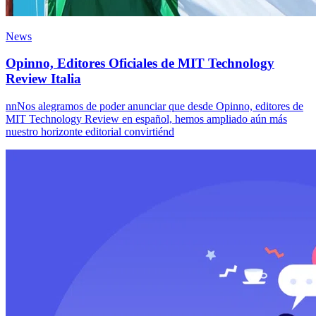
News
Opinno, Editores Oficiales de MIT Technology
Review Italia
nnNos alegramos de poder anunciar que desde Opinno, editores de
MIT Technology Review en español, hemos ampliado aún más
nuestro horizonte editorial convirtiénd