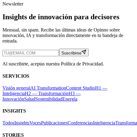
Newsletter
Insights de innovación para decisores
Mensual, sin spam. Recibe las últimas ideas de Opinno sobre
innovación, IA y transformación directamente en tu bandeja de
entrada.
Suscribirse
Al suscribirte, aceptas nuestra Política de Privacidad.
SERVICIOS
Visión general
AI Transformation
Content Studio
H1 —
Inteligencia
H2 — Transformación
H3 —
Innovación
Salud
Sostenibilidad
Energía
INSIGHTS
Todos
Insights
Voces
Publicaciones
Conferencias
Inteligencia
Transforma
STORIES