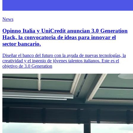
News
Opinno Italia y UniCredit anuncian 3.0 Generation
Hack, la convocatoria de ideas para innovar el
sector bancario.
Diseñar el banco del futuro con la ayuda de nuevas tecnologías, la
creatividad y el ingenio de jóvenes talentos italianos. Este es el
objetivo de 3.0 Generation