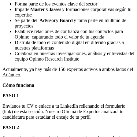
Forma parte de los eventos clave del sector
Imparte
Master Classes
y formaciones corporativas
según tu
expertise
S
é
parte del
Advisory Board
y toma parte en multitud de
proyectos
Establece relaciones de confianza con tus contactos para
Opinno, capturando todo el valor de tu agenda
Disfruta de todo el contenido digital en diferido gracias a
nuestras plataformas
Colabora
en nuestr
as investigaciones, análisis y entrevistas del
equipo Opinno
Research
Institute
Actualmente, ya hay más de 150 expertos activos a ambos lados del
Atlántico.
Cómo funciona
PASO 1
Envíanos tu CV o en
lace a tu LinkedIn rellenando el formulario
(
link
) de
esta sección. Nuestro Oficina de Expertos
analizará tu
candidatura para estudiar
el encaje de
tu perfil
PASO 2