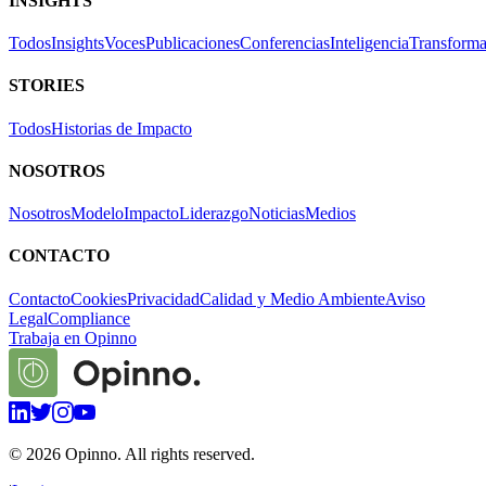
INSIGHTS
Todos
Insights
Voces
Publicaciones
Conferencias
Inteligencia
Transforma
STORIES
Todos
Historias de Impacto
NOSOTROS
Nosotros
Modelo
Impacto
Liderazgo
Noticias
Medios
CONTACTO
Contacto
Cookies
Privacidad
Calidad y Medio Ambiente
Aviso
Legal
Compliance
Trabaja en Opinno
©
2026
Opinno. All rights reserved.