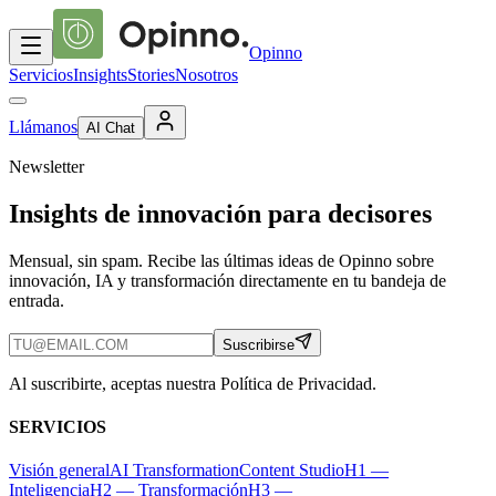
Opinno
Servicios
Insights
Stories
Nosotros
Llámanos
AI Chat
Newsletter
Insights de innovación para decisores
Mensual, sin spam. Recibe las últimas ideas de Opinno sobre
innovación, IA y transformación directamente en tu bandeja de
entrada.
Suscribirse
Al suscribirte, aceptas nuestra Política de Privacidad.
SERVICIOS
Visión general
AI Transformation
Content Studio
H1 —
Inteligencia
H2 — Transformación
H3 —