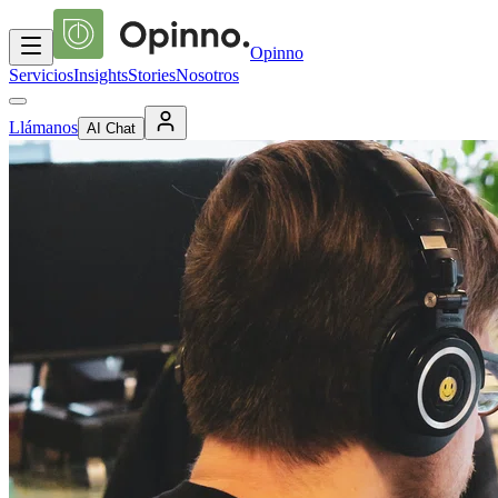
Opinno
Servicios
Insights
Stories
Nosotros
Llámanos
AI Chat