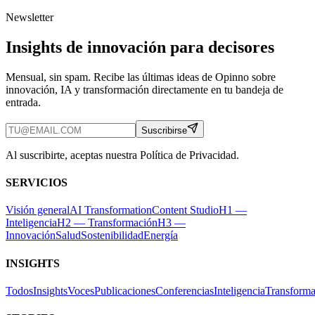
Newsletter
Insights de innovación para decisores
Mensual, sin spam. Recibe las últimas ideas de Opinno sobre
innovación, IA y transformación directamente en tu bandeja de
entrada.
Suscribirse
Al suscribirte, aceptas nuestra Política de Privacidad.
SERVICIOS
Visión general
AI Transformation
Content Studio
H1 —
Inteligencia
H2 — Transformación
H3 —
Innovación
Salud
Sostenibilidad
Energía
INSIGHTS
Todos
Insights
Voces
Publicaciones
Conferencias
Inteligencia
Transforma