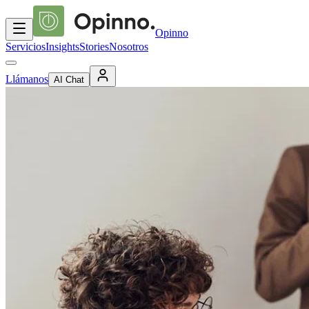
Opinno
Servicios
Insights
Stories
Nosotros
Llámanos
AI Chat