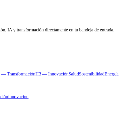
ón, IA y transformación directamente en tu bandeja de entrada.
 — Transformación
H3 — Innovación
Salud
Sostenibilidad
Energía
ción
Innovación